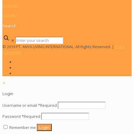
Pinterest
Google+
Search
✕
© 2019 PT. ANYA LIVING INTERNATIONAL. All Rights Reserved. |
Policy
Statement
✕
Login
Username or email
*
Required
Password
*
Required
Remember me
Login