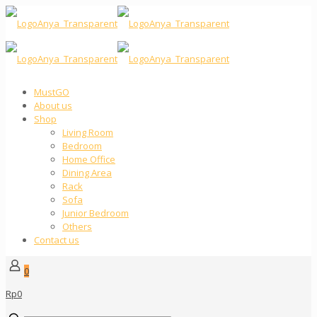
MustGO
About us
Shop
Living Room
Bedroom
Home Office
Dining Area
Rack
Sofa
Junior Bedroom
Others
Contact us
0
Rp0