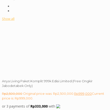
Show all
Anya Living Paket Komplit 999k Edisi Limited (Free Ongkir
Jabodetabek Only)
Rp
2,500,000
Original price was: Rp2,500,000.
Rp
999,000
Current
price is: Rp999,000.
or 3 payments of
Rp
333,000
with