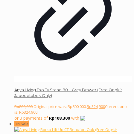
Anya Living Exo Tv Stand 80 – Grey Drawer (Free Ongkir
Jabodetabek Only)
Rp
800,000
Original price was: Rp800,000.
Rp
324,900
Current price
is: Rp324,900.
or 3 payments of
Rp
108,300
with
On Sale