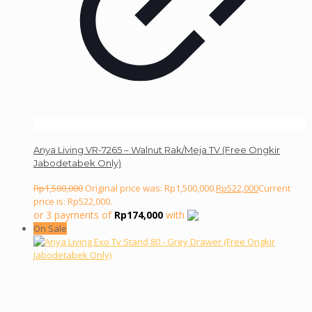
Anya Living VR-7265 – Walnut Rak/Meja TV (Free Ongkir
Jabodetabek Only)
Rp
1,500,000
Original price was: Rp1,500,000.
Rp
522,000
Current
price is: Rp522,000.
or 3 payments of
Rp
174,000
with
On Sale