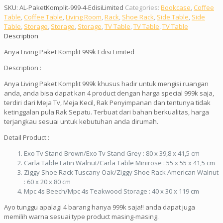
SKU:
AL-PaketKomplit-999-4-EdisiLimited
Categories:
Bookcase
,
Coffee
Table
,
Coffee Table
,
Living Room
,
Rack
,
Shoe Rack
,
Side Table
,
Side
Table
,
Storage
,
Storage
,
Storage
,
TV Table
,
TV Table
,
TV Table
Description
Anya Living Paket Komplit 999k Edisi Limited
Description :
Anya Living Paket Komplit 999k khusus hadir untuk mengisi ruangan
anda, anda bisa dapat kan 4 product dengan harga special 999k saja,
terdiri dari Meja Tv, Meja Kecil, Rak Penyimpanan dan tentunya tidak
ketinggalan pula Rak Sepatu. Terbuat dari bahan berkualitas, harga
terjangkau sesuai untuk kebutuhan anda dirumah.
Detail Product :
Exo Tv Stand Brown/Exo Tv Stand Grey : 80 x 39,8 x 41,5 cm
Carla Table Latin Walnut/Carla Table Minirose : 55 x 55 x 41,5 cm
Ziggy Shoe Rack Tuscany Oak/Ziggy Shoe Rack American Walnut
: 60 x 20 x 80 cm
Mpc 4s Beech/Mpc 4s Teakwood Storage : 40 x 30 x 119 cm
Ayo tunggu apalagi 4 barang hanya 999k saja!! anda dapat juga
memilih warna sesuai type product masing-masing.