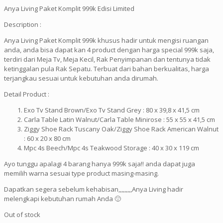
Anya Living Paket Komplit 999k Edisi Limited
Description :
Anya Living Paket Komplit 999k khusus hadir untuk mengisi ruangan
anda, anda bisa dapat kan 4 product dengan harga special 999k saja,
terdiri dari Meja Tv, Meja Kecil, Rak Penyimpanan dan tentunya tidak
ketinggalan pula Rak Sepatu. Terbuat dari bahan berkualitas, harga
terjangkau sesuai untuk kebutuhan anda dirumah.
Detail Product :
Exo Tv Stand Brown/Exo Tv Stand Grey : 80 x 39,8 x 41,5 cm
Carla Table Latin Walnut/Carla Table Minirose : 55 x 55 x 41,5 cm
Ziggy Shoe Rack Tuscany Oak/Ziggy Shoe Rack American Walnut
: 60 x 20 x 80 cm
Mpc 4s Beech/Mpc 4s Teakwood Storage : 40 x 30 x 119 cm
Ayo tunggu apalagi 4 barang hanya 999k saja!! anda dapat juga
memilih warna sesuai type product masing-masing.
Dapatkan segera sebelum kehabisan,,,,,,,,,Anya Living hadir
melengkapi kebutuhan rumah Anda 🙂
Out of stock