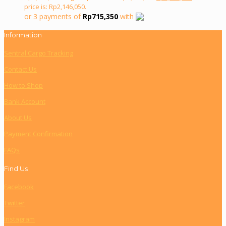
price is: Rp2,146,050.
or 3 payments of
Rp
715,350
with
Information
Sentral Cargo Tracking
Contact Us
How to Shop
Bank Account
About Us
Payment Confirmation
FAQs
Find Us
Facebook
Twitter
Instagram