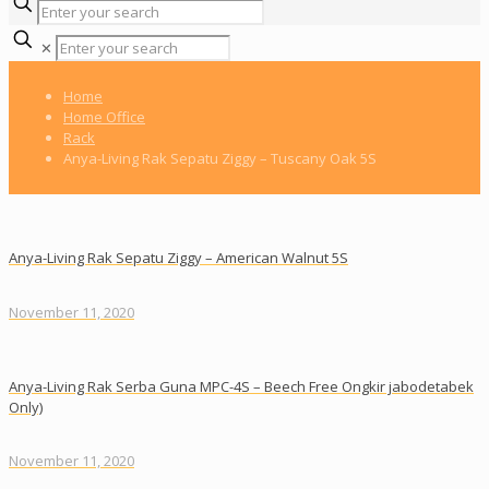
✕
Home
Home Office
Rack
Anya-Living Rak Sepatu Ziggy – Tuscany Oak 5S
Anya-Living Rak Sepatu Ziggy – American Walnut 5S
November 11, 2020
Anya-Living Rak Serba Guna MPC-4S – Beech Free Ongkir jabodetabek
Only)
November 11, 2020