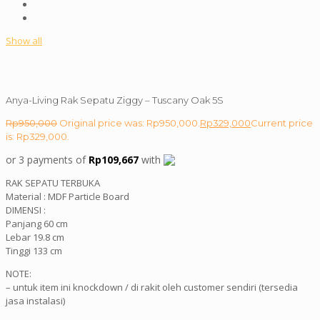
Show all
Anya-Living Rak Sepatu Ziggy – Tuscany Oak 5S
Rp
950,000
Original price was: Rp950,000.
Rp
329,000
Current price
is: Rp329,000.
or 3 payments of
Rp
109,667
with
RAK SEPATU TERBUKA
Material : MDF Particle Board
DIMENSI :
Panjang 60 cm
Lebar 19.8 cm
Tinggi 133 cm
NOTE:
– untuk item ini knockdown / di rakit oleh customer sendiri (tersedia
jasa instalasi)