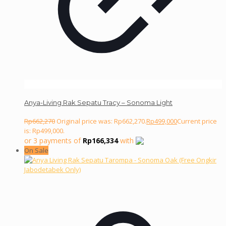
Anya-Living Rak Sepatu Tracy – Sonoma Light
Rp
662,270
Original price was: Rp662,270.
Rp
499,000
Current price
is: Rp499,000.
or 3 payments of
Rp
166,334
with
On Sale