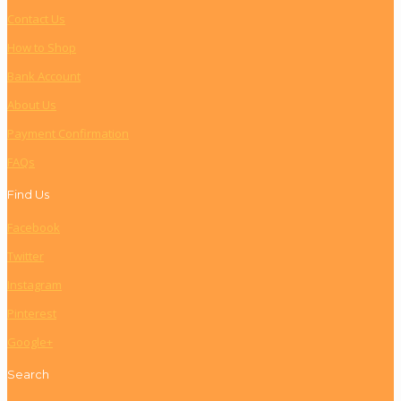
Contact Us
How to Shop
Bank Account
About Us
Payment Confirmation
FAQs
Find Us
Facebook
Twitter
Instagram
Pinterest
Google+
Search