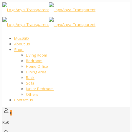
MustGO
About us
Shop
Living Room
Bedroom
Home Office
Dining Area
Rack
Sofa
Junior Bedroom
Others
Contact us
0
Rp0