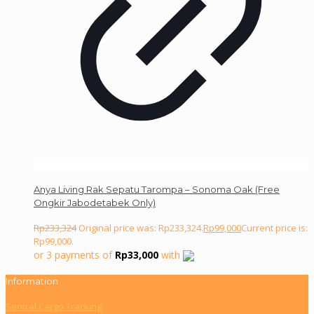
Anya Living Rak Sepatu Tarompa – Sonoma Oak (Free
Ongkir Jabodetabek Only)
Rp
233,324
Original price was: Rp233,324.
Rp
99,000
Current price is:
Rp99,000.
or 3 payments of
Rp
33,000
with
Information
Sentral Cargo Tracking