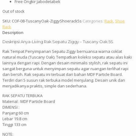
Free Ongkir Jabodetabek
Out of stock
SKU:
COF-08-TuscanyOak-ZiggyShoerack5s
Categories:
Rack
,
Shoe
Rack
Description
Deskripsi
Anya-Living Rak Sepatu Ziggy – Tuscany Oak 5S
Rak Tempat Penyimpanan Sepatu Ziggy bernuansa warna coklat
natural muda (Tuscany Oak). Tempatkan koleksi sepatu atau alas kaki
lainnya dengan rapi. Dengan desain minimalis stylish, rak sepatu ini
sangat berguna untuk menyimpan sepatu agar ruangan terlihat rapi
dan bersih. Rak sepatu ini terbuat dari bahan MDF Particle Board.
Terdiri dari 5 susun rak terbuka model menjulang. Desain unik dan
menjadikanya praktis, simple dan sederhana.
RAK SEPATU TERBUKA
Material : MDF Particle Board
DIMENSI :
Panjang 60 cm
Lebar 19.8 cm
Tinggi 133 cm
NOTE: