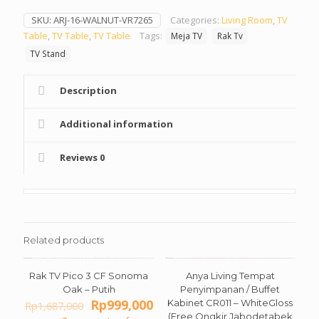
SKU:
ARJ-16-WALNUT-VR7265
Categories:
Living Room
,
TV
Table
,
TV Table
,
TV Table
Tags:
Meja TV
Rak Tv
TV Stand
Description
Additional information
Reviews
0
Related products
Rak TV Pico 3 CF Sonoma
Anya Living Tempat
ON SALE
ON SALE
Oak – Putih
Penyimpanan / Buffet
Original
Current
Rp
999,000
Kabinet CR011 – WhiteGloss
Rp
1,687,000
price
price
(Free Ongkir Jabodetabek