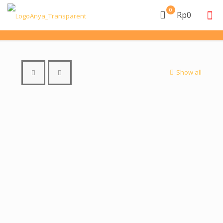
0
Rp0
Show all