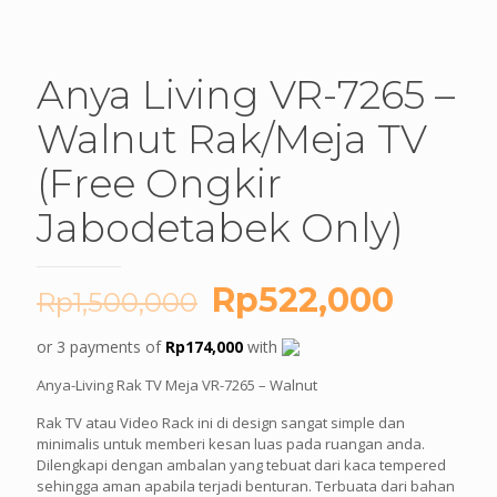
Anya Living VR-7265 –
Walnut Rak/Meja TV
(Free Ongkir
Jabodetabek Only)
Original
Curre
Rp
522,000
Rp
1,500,000
price
price
or 3 payments of
Rp
174,000
with
was:
is:
Anya-Living Rak TV Meja VR-7265 – Walnut
Rp1,500,000.
Rp522
Rak TV atau Video Rack ini di design sangat simple dan
minimalis untuk memberi kesan luas pada ruangan anda.
Dilengkapi dengan ambalan yang tebuat dari kaca tempered
sehingga aman apabila terjadi benturan. Terbuata dari bahan