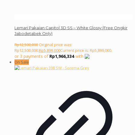
Lemari Pakaian Capitol 3D SS – White Glossy (Free Ongkir
Jabodetabek Only)
Rp
12,500,000
Original price was:
Rp12,500,000.
Rp
5,899,000
Current price is: Rp5,899,000.
or 3 payments of
Rp
1,966,334
with
On Sale