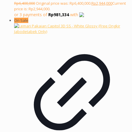
Rp
6,400,000
Original price was: Rp6,400,000.
Rp
2,944,000
Current
price is: Rp2,944,000.
or 3 payments of
Rp
981,334
with
On Sale