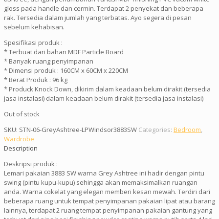
gloss pada handle dan cermin. Terdapat 2 penyekat dan beberapa
rak. Tersedia dalam jumlah yang terbatas. Ayo segera di pesan
sebelum kehabisan.
Spesifikasi produk :
* Terbuat dari bahan MDF Particle Board
* Banyak ruang penyimpanan
* Dimensi produk : 160CM x 60CM x 220CM
* Berat Produk : 96 kg
* Produck Knock Down, dikirim dalam keadaan belum dirakit (tersedia
jasa instalasi) dalam keadaan belum dirakit (tersedia jasa instalasi)
Out of stock
SKU:
STN-06-GreyAshtree-LPWindsor3883SW
Categories:
Bedroom
,
Wardrobe
Description
Deskripsi produk :
Lemari pakaian 3883 SW warna Grey Ashtree ini hadir dengan pintu
swing (pintu kupu-kupu) sehingga akan memaksimalkan ruangan
anda. Warna cokelat yang elegan memberi kesan mewah. Terdiri dari
beberapa ruang untuk tempat penyimpanan pakaian lipat atau barang
lainnya, terdapat 2 ruang tempat penyimpanan pakaian gantung yang