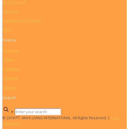
Bank Account
About Us
Payment Confirmation
FAQs
Find Us
Facebook
Twitter
Instagram
Pinterest
Google+
Search
✕
© 2019 PT. ANYA LIVING INTERNATIONAL. All Rights Reserved. |
Policy
Statement