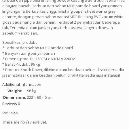
terbuat dari pipa besi finishing powder coating warna putih serta 4 laci
dibagian bawah. Terbuat dari bahan MDF particle board yang ramah
lingkungan & berkualitas tinggi, finishing paper sheet warna grey
ashtree, dengan penambahan variasi MDF finishing PVC vacum white
gloss pada handle dan cermin. Terdapat 2 penyekat dan beberapa
rak. Tersedia dalam jumlah yang terbatas. Ayo segera di pesan
sebelum kehabisan.
Spesifikasi produk :
* Terbuat dari bahan MDF Particle Board
* Banyak ruang penyimpanan
* Dimensi produk : 160CM x 60CM x 220CM
* Berat Produk : 96 kg
* Produck Knock Down, dikirim dalam keadaan belum dirakit (tersedia
jasa instalasi) dalam keadaan belum dirakit (tersedia jasa instalasi)
Additional information
Weight
96 kg
Dimensions
222 × 60 × 6 cm
Reviews
0
Reviews
There are no reviews yet.