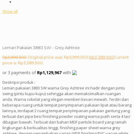
Show all
Lemari Pakaian 3883 SW – Grey Ashtree
Rp
5,999,900
Original price was: Rp5,999,900.
Rp
3,389,900
Current
price is: Rp3,389,900.
or 3 payments of
Rp
1,129,967
with
Deskripsi produk :
Lemari pakaian 3883 SW warna Grey Ashtree ini hadir dengan pintu
swing (pintu kupu-kupu) sehingga akan memaksimalkan ruangan
anda. Warna cokelat yang elegan memberi kesan mewah. Terdiri dari
beberapa ruang untuk tempat penyimpanan pakaian lipat atau barang
lainnya, terdapat 2 ruang tempat penyimpanan pakaian gantung yang
terbuat dari pipa besi finishing powder coating warna putih serta 4 laci
dibagian bawah. Terbuat dari bahan MDF particle board yang ramah
lingkungan & berkualitas tinggi, finishing paper sheet warna grey
ashtree, dengan penambahan variasi MDF finishing PVC vacum white