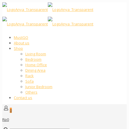
MustGO
About us
Shop
Living Room
Bedroom
Home Office
Dining Area
Rack
Sofa
Junior Bedroom
Others
Contact us
0
Rp0