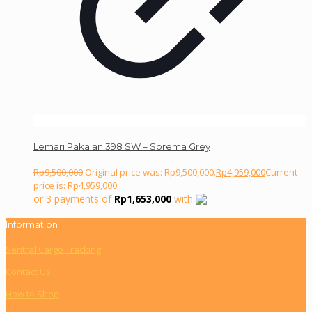
Lemari Pakaian 398 SW – Sorema Grey
Rp
9,500,000
Original price was: Rp9,500,000.
Rp
4,959,000
Current
price is: Rp4,959,000.
or 3 payments of
Rp
1,653,000
with
Information
Sentral Cargo Tracking
Contact Us
How to Shop